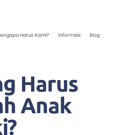
engapa Harus Kami?
Informasi
Blog
ng Harus
ah Anak
i?