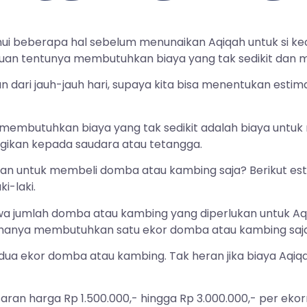
i beberapa hal sebelum menunaikan Aqiqah untuk si kecil.
mpuan tentunya membutuhkan biaya yang tak sedikit dan m
 dari jauh-jauh hari, supaya kita bisa menentukan estima
 membutuhkan biaya yang tak sedikit adalah biaya unt
agikan kepada saudara atau tetangga.
ukan untuk membeli domba atau kambing saja? Berikut est
i-laki.
hwa jumlah domba atau kambing yang diperlukan untuk Aq
hanya membutuhkan satu ekor domba atau kambing saja
dua ekor domba atau kambing. Tak heran jika biaya Aqiqah
aran harga Rp 1.500.000,- hingga Rp 3.000.000,- per eko