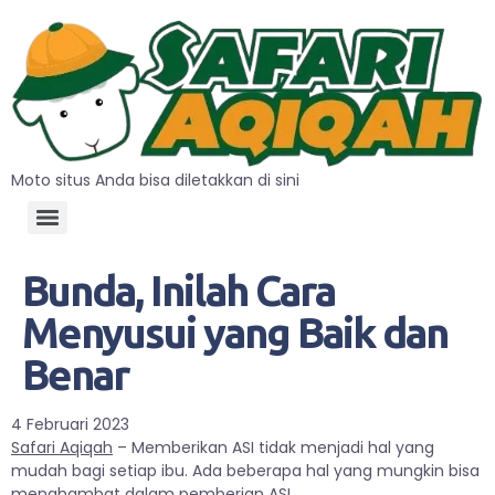
Moto situs Anda bisa diletakkan di sini
Bunda, Inilah Cara
Menyusui yang Baik dan
Benar
4 Februari 2023
Safari Aqiqah
– Memberikan ASI tidak menjadi hal yang
mudah bagi setiap ibu. Ada beberapa hal yang mungkin bisa
menghambat dalam pemberian ASI.