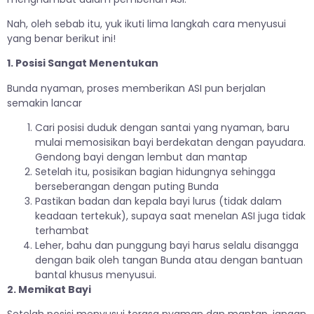
Nah, oleh sebab itu, yuk ikuti lima langkah cara menyusui
yang benar berikut ini!
1. Posisi Sangat Menentukan
Bunda nyaman, proses memberikan ASI pun berjalan
semakin lancar
Cari posisi duduk dengan santai yang nyaman, baru
mulai memosisikan bayi berdekatan dengan payudara.
Gendong bayi dengan lembut dan mantap
Setelah itu, posisikan bagian hidungnya sehingga
berseberangan dengan puting Bunda
Pastikan badan dan kepala bayi lurus (tidak dalam
keadaan tertekuk), supaya saat menelan ASI juga tidak
terhambat
Leher, bahu dan punggung bayi harus selalu disangga
dengan baik oleh tangan Bunda atau dengan bantuan
bantal khusus menyusui.
2. Memikat Bayi