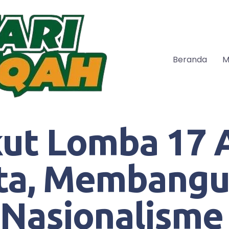
Beranda
M
kut Lomba 17 
ita, Membang
asionalisme 