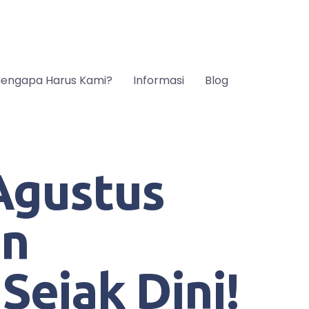
engapa Harus Kami?
Informasi
Blog
Agustus
un
Sejak Dini!