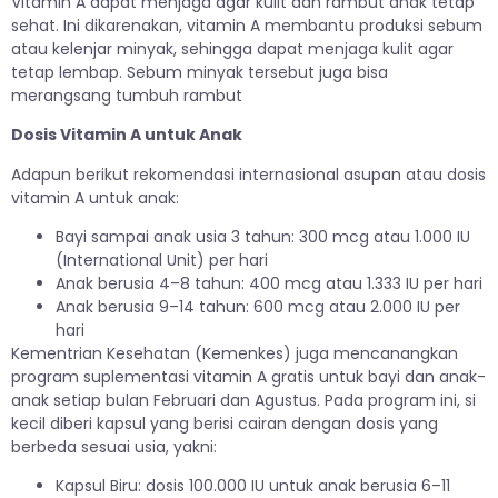
Vitamin A dapat menjaga agar kulit dan rambut anak tetap
sehat. Ini dikarenakan, vitamin A membantu produksi sebum
atau kelenjar minyak, sehingga dapat menjaga kulit agar
tetap lembap. Sebum minyak tersebut juga bisa
merangsang tumbuh rambut
Dosis Vitamin A untuk Anak
Adapun berikut rekomendasi internasional asupan atau dosis
vitamin A untuk anak:
Bayi sampai anak usia 3 tahun: 300 mcg atau 1.000 IU
(International Unit) per hari
Anak berusia 4–8 tahun: 400 mcg atau 1.333 IU per hari
Anak berusia 9–14 tahun: 600 mcg atau 2.000 IU per
hari
Kementrian Kesehatan (Kemenkes) juga mencanangkan
program suplementasi vitamin A gratis untuk bayi dan anak-
anak setiap bulan Februari dan Agustus. Pada program ini, si
kecil diberi kapsul yang berisi cairan dengan dosis yang
berbeda sesuai usia, yakni:
Kapsul Biru: dosis 100.000 IU untuk anak berusia 6–11