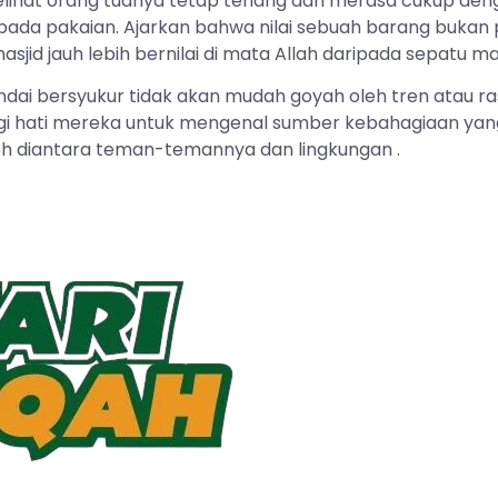
 melihat orang tuanya tetap tenang dan merasa cukup de
ga pada pakaian. Ajarkan bahwa nilai sebuah barang buka
jid jauh lebih bernilai di mata Allah daripada sepatu ma
andai bersyukur tidak akan mudah goyah oleh tren atau r
i hati mereka untuk mengenal sumber kebahagiaan yang 
toh diantara teman-temannya dan lingkungan .