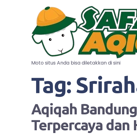
Moto situs Anda bisa diletakkan di sini
Tag:
Srira
Aqiqah Bandung?
Terpercaya dan 