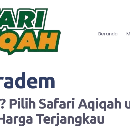
Beranda
M
radem
 Pilih Safari Aqiqah
Harga Terjangkau