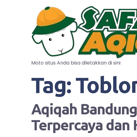
Moto situs Anda bisa diletakkan di sini
Tag:
Toblo
Aqiqah Bandung?
Terpercaya dan 