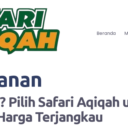
Beranda
M
anan
 Pilih Safari Aqiqah
Harga Terjangkau